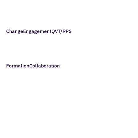
Change
Engagement
QVT/RPS
Formation
Collaboration