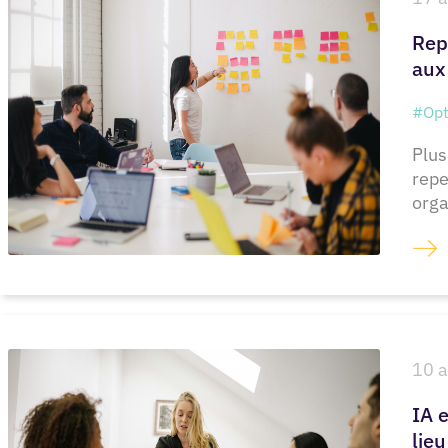
Rep
aux
#Opt
Plus
repe
orga
10 a
IA e
lieu