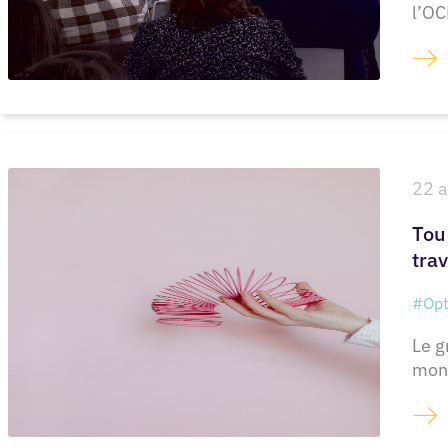
l’OC
22 a
Tou
trav
#Opt
Le g
mont