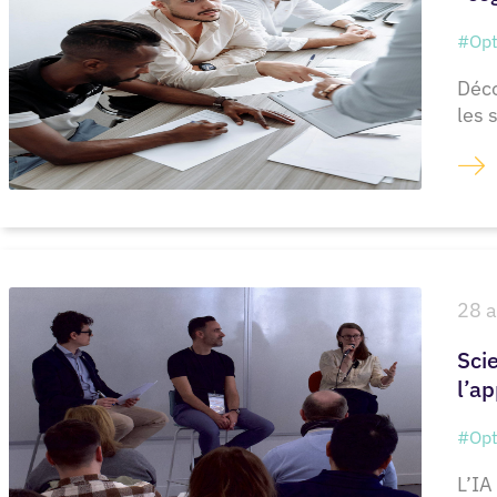
#Opt
Déco
les 
28 a
Scie
l’a
#Opt
L’IA