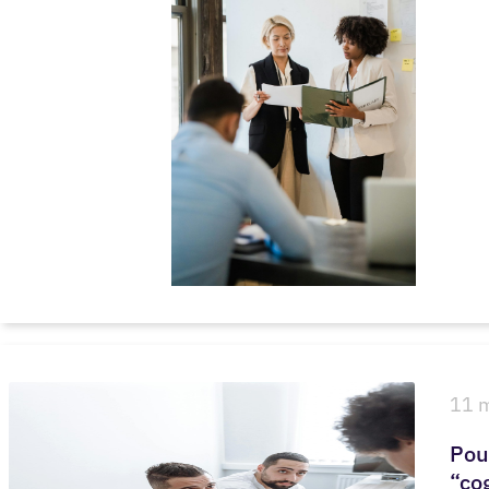
11 
Pou
“co