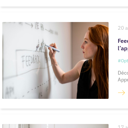
20 a
Fee
l’ap
#Opt
Déco
Appr
17 a