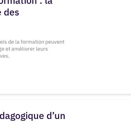
ormation : la
e des
ls de la formation peuvent
ge et améliorer leurs
ives.
pédagogique d’un