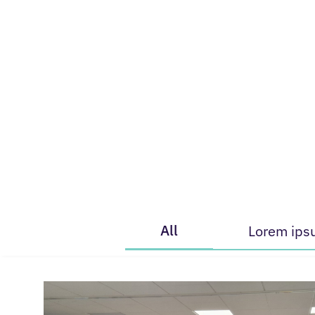
All
Lorem ips