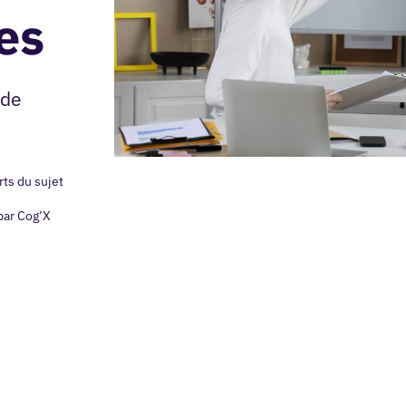
es
 de
ts du sujet
par Cog’X