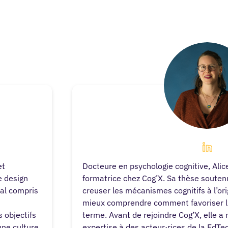
Alice Latimi
et
Docteure en psychologie cognitive, Alic
e design
formatrice chez Cog’X. Sa thèse souten
mal compris
creuser les mécanismes cognitifs à l’or
mieux comprendre comment favoriser l’
 objectifs
terme. Avant de rejoindre Cog’X, elle 
une culture
expertise à des acteur·rices de la EdTec