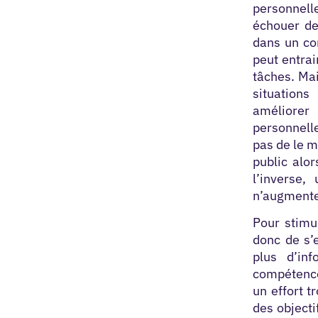
personnell
échouer de 
dans un con
peut entrai
tâches. Mai
situations
améliorer
personnelle
pas de le m
public alor
l’inverse,
n’augmenter
Pour stimu
donc de s’e
plus d’in
compétences
un effort t
des objecti