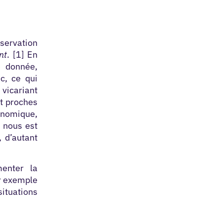
bservation
nt
. [1] En
e donnée,
c, ce qui
 vicariant
nt proches
onomique,
i nous est
, d’autant
menter la
ar exemple
ituations