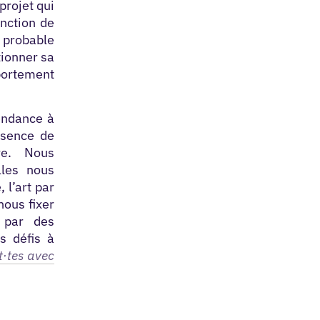
projet qui
nction de
a probable
tionner sa
portement
tendance à
bsence de
e.
Nous
lles nous
 l’art par
nous fixer
e par des
s défis à
t·tes avec