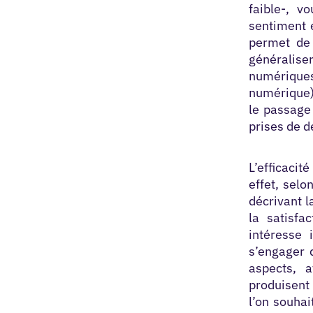
faible-, v
sentiment 
permet de 
généralis
numériques
numérique).
le passage 
prises de d
L’efficacit
effet,
selon
décrivant l
la satisfa
intéresse 
s’engager d
aspects,
produisent 
l’on souha