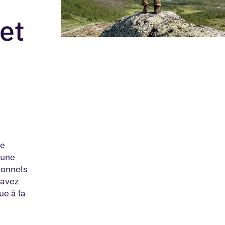
et
re
 une
ionnels
 avez
ue à la