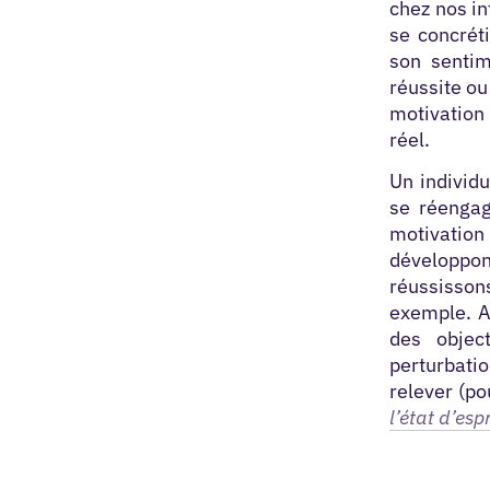
chez nos in
se concréti
son sentim
réussite ou
motivation
réel
.
Un individu
se réengag
motivati
développon
réussissons
exemple. Av
des objec
perturbati
relever (po
l’état d’es