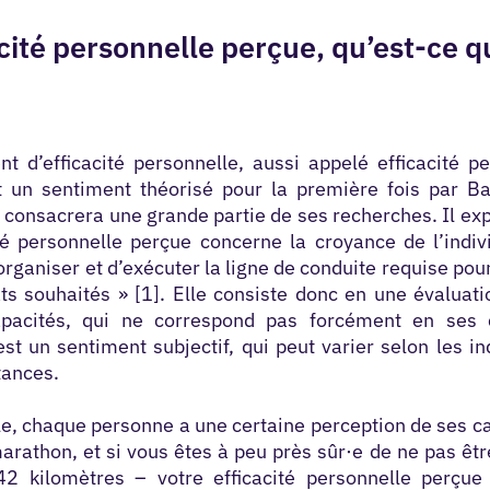
acité personnelle perçue, qu’est-ce q
t d’efficacité personnelle, aussi appelé efficacité p
t un sentiment théorisé pour la première fois par
Ba
 consacrera une grande partie de ses recherches. Il ex
ité personnelle perçue concerne la croyance de l’indi
organiser et d’exécuter la ligne de conduite requise pou
ts souhaités » [1]. Elle consiste donc en une évaluat
apacités, qui ne correspond pas forcément en ses 
’est un sentiment subjectif, qui peut varier selon les in
tances.
e, chaque personne a
u
ne certaine perception de ses c
arathon, et si vous êtes à peu près sûr·e de ne pas êt
42 kilomètres – votre efficacité personnelle perçue