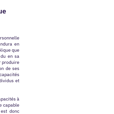
ue
ersonnelle
ndura en
plique que
vidu en sa
r produire
ion de ses
capacités
dividus et
apacités à
re capable
 est donc