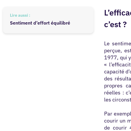
L’effic
Lire aussi :
c’est ?
Sentiment d’effort équilibré
Le sentimen
perçue, es
1977,
qui y
« l’efficac
capacité d’
des résulta
propres c
réelles : c
les circons
Par exempl
courir un m
de courir 