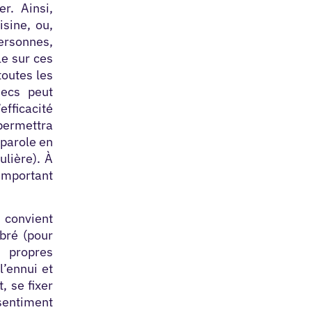
r. Ainsi,
isine, ou,
personnes,
le sur ces
toutes les
hecs peut
fficacité
 permettra
 parole en
ulière). À
important
 convient
ibré (pour
s propres
l’ennui et
, se fixer
 sentiment