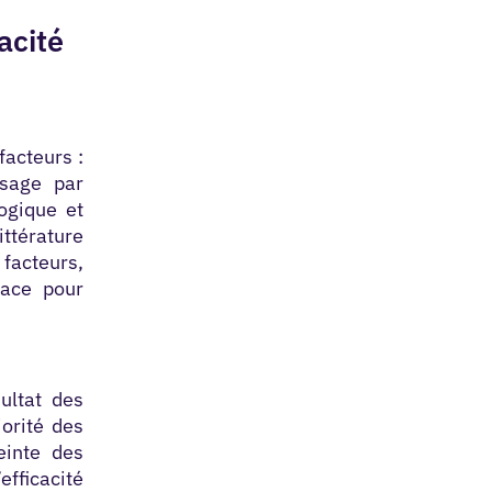
acité
facteurs :
ssage par
logique et
ttérature
 facteurs,
lace pour
sultat des
orité des
einte des
fficacité