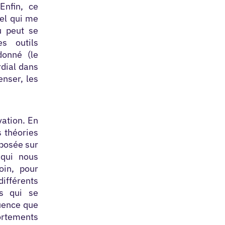
Enfin, ce
iel qui me
u peut se
es outils
donné (le
rdial dans
enser, les
vation. En
 théories
eposée sur
 qui nous
oin, pour
différents
s qui se
luence que
ortements