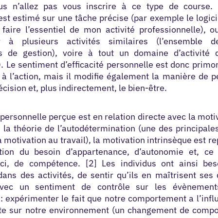
ous n’allez pas vous inscrire à ce type de course. 
est estimé sur une tâche précise
(par exemple le logic
faire l’essentiel de mon activité professionnelle)
, o
er à plusieurs activités similaires (l’ensemble d
 de gestion), voire à tout un domaine d’activité 
 Le sentiment d’efficacité personnelle est donc primo
à l’action, mais il modifie également la manière de p
écision et, plus indirectement, le bien-être.
é personnelle perçue est en relation directe avec la moti
 la théorie de l’autodétermination
(une des principales
a motivation au travail), la motivation intrinsèque est r
ction du besoin d’appartenance, d’autonomie et, ce
ici, de compétence. [2] Les individus ont ainsi bes
ans des activités, de sentir qu’ils en maîtrisent ses 
avec un
sentiment de contrôle
sur les évènement
: expérimenter le fait que notre comportement a l’inf
ite sur notre environnement (un changement de comp