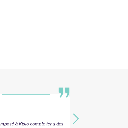
 imposé à Kisio compte tenu des
Une équipe experte et à