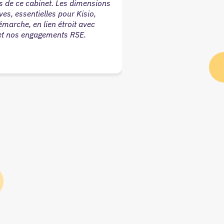
es de ce cabinet. Les dimensions
accompagner dans notr
ves, essentielles pour Kisio,
proposés sont de quali
émarche, en lien étroit avec
résultat !
 et nos engagements RSE.