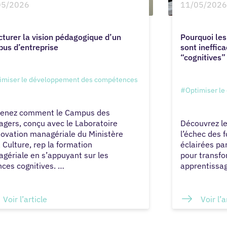
05/2026
11/05/2026
cturer la vision pédagogique d’un
Pourquoi les
us d’entreprise
sont ineffica
“cognitives”
imiser le développement des compétences
#Optimiser l
enez comment le Campus des
Découvrez l
gers, conçu avec le Laboratoire
l’échec des 
novation managériale du Ministère
éclairées par
a Culture, rep la formation
pour transfo
gériale en s’appuyant sur les
apprentissag
nces cognitives. …
Voir l’article
Voir l’a