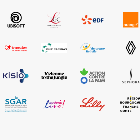
Engram », visant à amél
individuels et collectifs
par cette démarche rythm
apports théoriques, regar
mise en action très conc
montré une grande exper
facile et très sympathi
!