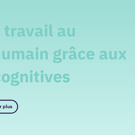
 travail au
humain grâce aux
cognitives
r plus